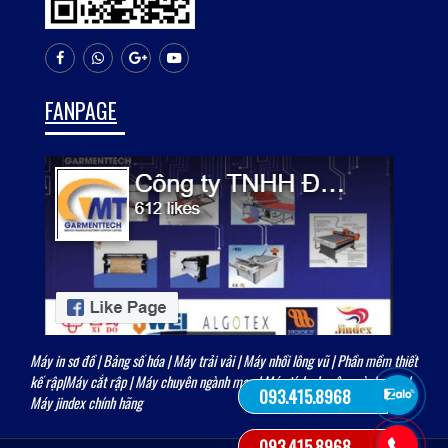
FANPAGE
Máy in sơ đồ
|
Bảng số hóa
|
Máy trải vải
| Máy nhồi lông vũ | Phần mềm thiết
kế rập|
Máy cắt rập
|
Máy chuyên ngành may
|
Máy tính chuyên ngành may
|
093.415.8968
Máy jindex chính hãng
093.415.8968