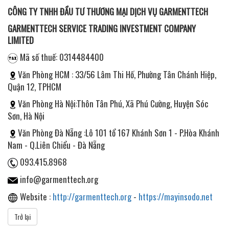
CÔNG TY TNHH ĐẦU TƯ THƯƠNG MẠI DỊCH VỤ GARMENTTECH
GARMENTTECH SERVICE TRADING INVESTMENT COMPANY
LIMITED
Mã số thuế: 0314484400
Văn Phòng HCM : 33/56 Lâm Thi Hố, Phường Tân Chánh Hiệp,
Quận 12, TPHCM
Văn Phòng Hà Nội:Thôn Tân Phú, Xã Phú Cường, Huyện Sóc
Sơn, Hà Nội
Văn Phòng Đà Nẵng :Lô 101 tổ 167 Khánh Sơn 1 - P.Hòa Khánh
Nam - Q.Liên Chiểu - Đà Nẵng
093.415.8968
info@garmenttech.org
Website :
http://garmenttech.org
-
https://mayinsodo.net
Trở lại