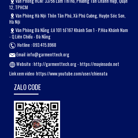
Văn Phòng HCM: 33/56 Lâm Thi Hố, Phường Tân Chánh Hiệp, Quận
12, TPHCM
Văn Phòng Hà Nội: Thôn Tân Phú, Xã Phú Cường, Huyện Sóc Sơn,
Hà Nội
Văn Phòng Đà Nẵng :Lô 101 tổ 167 Khánh Sơn 1 - P.Hòa Khánh Nam
- Q.Liên Chiểu - Đà Nẵng
Hotline : 093.415.8968
Email :info@garmenttech.org
Website :
http://garmenttech.org
-
https://mayinsodo.net
Link xem video:
https://www.youtube.com/user/chienata
ZALO CODE