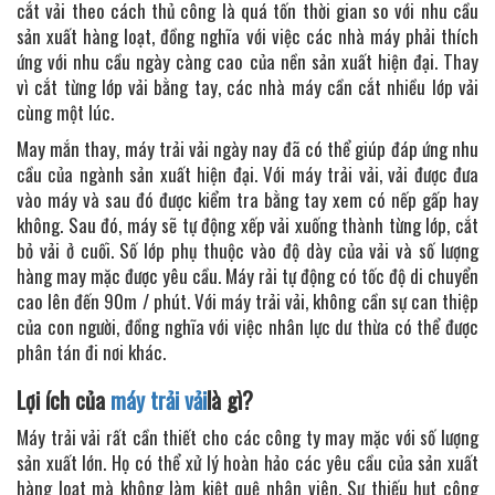
cắt vải theo cách thủ công là quá tốn thời gian so với nhu cầu
sản xuất hàng loạt, đồng nghĩa với việc các nhà máy phải thích
ứng với nhu cầu ngày càng cao của nền sản xuất hiện đại. Thay
vì cắt từng lớp vải bằng tay, các nhà máy cần cắt nhiều lớp vải
cùng một lúc.
May mắn thay, máy trải vải ngày nay đã có thể giúp đáp ứng nhu
cầu của ngành sản xuất hiện đại. Với máy trải vải, vải được đưa
vào máy và sau đó được kiểm tra bằng tay xem có nếp gấp hay
không. Sau đó, máy sẽ tự động xếp vải xuống thành từng lớp, cắt
bỏ vải ở cuối. Số lớp phụ thuộc vào độ dày của vải và số lượng
hàng may mặc được yêu cầu. Máy rải tự động có tốc độ di chuyển
cao lên đến 90m / phút. Với máy trải vải, không cần sự can thiệp
của con người, đồng nghĩa với việc nhân lực dư thừa có thể được
phân tán đi nơi khác.
Lợi ích của
máy trải vải
là gì?
Máy trải vải rất cần thiết cho các công ty may mặc với số lượng
sản xuất lớn. Họ có thể xử lý hoàn hảo các yêu cầu của sản xuất
hàng loạt mà không làm kiệt quệ nhân viên. Sự thiếu hụt công