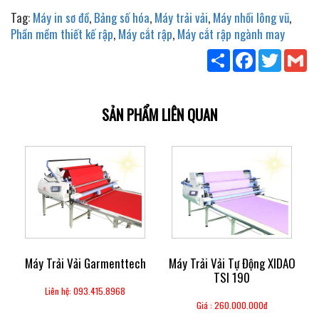
Tag:
Máy in sơ đồ
,
Bảng số hóa
,
Máy trải vải
,
Máy nhồi lông vũ
,
Phần mềm thiết kế rập
,
Máy cắt rập
,
Máy cắt rập ngành may
Share
Facebook
Twitter
Gm
SẢN PHẨM LIÊN QUAN
Máy Trải Vải Garmenttech
Máy Trải Vải Tự Động XIDAO
TSI 190
Liên hệ: 093.415.8968
Giá : 260.000.000đ