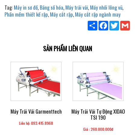
Tag:
Máy in sơ đồ
,
Bảng số hóa
,
Máy trải vải
,
Máy nhồi lông vũ
,
Phần mềm thiết kế rập
,
Máy cắt rập
,
Máy cắt rập ngành may
Share
Facebook
Twitter
Gm
SẢN PHẨM LIÊN QUAN
Máy Trải Vải Garmenttech
Máy Trải Vải Tự Động XIDAO
TSI 190
Liên hệ: 093.415.8968
Giá : 260.000.000đ