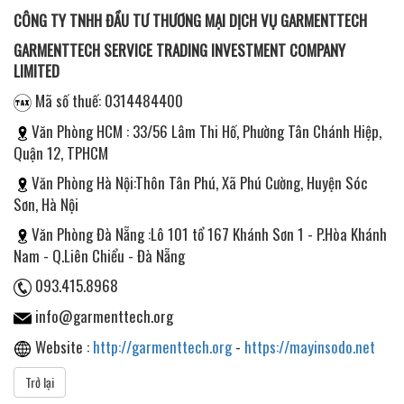
CÔNG TY TNHH ĐẦU TƯ THƯƠNG MẠI DỊCH VỤ GARMENTTECH
GARMENTTECH SERVICE TRADING INVESTMENT COMPANY
LIMITED
Mã số thuế: 0314484400
Văn Phòng HCM : 33/56 Lâm Thi Hố, Phường Tân Chánh Hiệp,
Quận 12, TPHCM
Văn Phòng Hà Nội:Thôn Tân Phú, Xã Phú Cường, Huyện Sóc
Sơn, Hà Nội
Văn Phòng Đà Nẵng :Lô 101 tổ 167 Khánh Sơn 1 - P.Hòa Khánh
Nam - Q.Liên Chiểu - Đà Nẵng
093.415.8968
info@garmenttech.org
Website :
http://garmenttech.org
-
https://mayinsodo.net
Trở lại