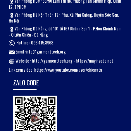
Văn Phòng HCM: 33/56 Lâm Thi Hố, Phường Tân Chánh Hiệp, Quận
12, TPHCM
Văn Phòng Hà Nội: Thôn Tân Phú, Xã Phú Cường, Huyện Sóc Sơn,
Hà Nội
Văn Phòng Đà Nẵng :Lô 101 tổ 167 Khánh Sơn 1 - P.Hòa Khánh Nam
- Q.Liên Chiểu - Đà Nẵng
Hotline : 093.415.8968
Email :info@garmenttech.org
Website :
http://garmenttech.org
-
https://mayinsodo.net
Link xem video:
https://www.youtube.com/user/chienata
ZALO CODE