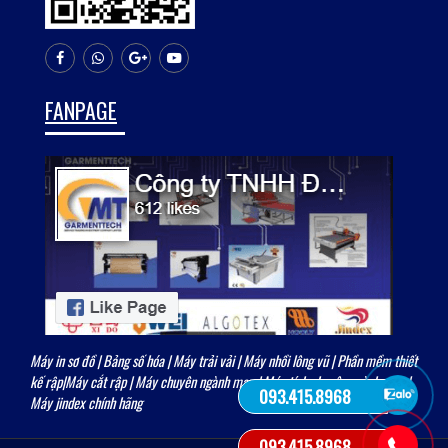
FANPAGE
Máy in sơ đồ
|
Bảng số hóa
|
Máy trải vải
| Máy nhồi lông vũ | Phần mềm thiết
kế rập|
Máy cắt rập
|
Máy chuyên ngành may
|
Máy tính chuyên ngành may
|
093.415.8968
Máy jindex chính hãng
093.415.8968