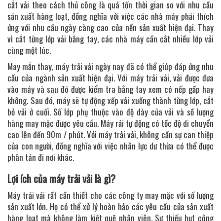
cắt vải theo cách thủ công là quá tốn thời gian so với nhu cầu
sản xuất hàng loạt, đồng nghĩa với việc các nhà máy phải thích
ứng với nhu cầu ngày càng cao của nền sản xuất hiện đại. Thay
vì cắt từng lớp vải bằng tay, các nhà máy cần cắt nhiều lớp vải
cùng một lúc.
May mắn thay, máy trải vải ngày nay đã có thể giúp đáp ứng nhu
cầu của ngành sản xuất hiện đại. Với máy trải vải, vải được đưa
vào máy và sau đó được kiểm tra bằng tay xem có nếp gấp hay
không. Sau đó, máy sẽ tự động xếp vải xuống thành từng lớp, cắt
bỏ vải ở cuối. Số lớp phụ thuộc vào độ dày của vải và số lượng
hàng may mặc được yêu cầu. Máy rải tự động có tốc độ di chuyển
cao lên đến 90m / phút. Với máy trải vải, không cần sự can thiệp
của con người, đồng nghĩa với việc nhân lực dư thừa có thể được
phân tán đi nơi khác.
Lợi ích của máy trải vải là gì?
Máy trải vải rất cần thiết cho các công ty may mặc với số lượng
sản xuất lớn. Họ có thể xử lý hoàn hảo các yêu cầu của sản xuất
hàng loạt mà không làm kiệt quệ nhân viên. Sự thiếu hụt công