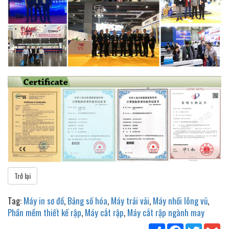
Trở lại
Tag:
Máy in sơ đồ
,
Bảng số hóa
,
Máy trải vải
,
Máy nhồi lông vũ
,
Phần mềm thiết kế rập
,
Máy cắt rập
,
Máy cắt rập ngành may
Share
Facebook
Twitter
Gm