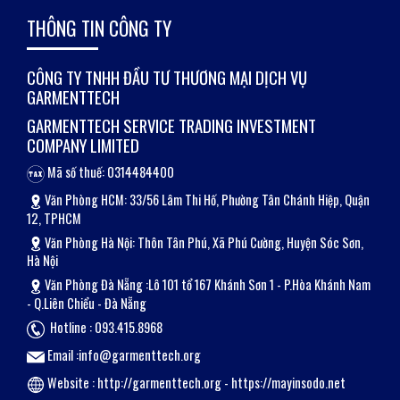
THÔNG TIN CÔNG TY
CÔNG TY TNHH ĐẦU TƯ THƯƠNG MẠI DỊCH VỤ
GARMENTTECH
GARMENTTECH SERVICE TRADING INVESTMENT
COMPANY LIMITED
Mã số thuế: 0314484400
Văn Phòng HCM: 33/56 Lâm Thi Hố, Phường Tân Chánh Hiệp, Quận
12, TPHCM
Văn Phòng Hà Nội: Thôn Tân Phú, Xã Phú Cường, Huyện Sóc Sơn,
Hà Nội
Văn Phòng Đà Nẵng :Lô 101 tổ 167 Khánh Sơn 1 - P.Hòa Khánh Nam
- Q.Liên Chiểu - Đà Nẵng
Hotline : 093.415.8968
Email :info@garmenttech.org
Website :
http://garmenttech.org
-
https://mayinsodo.net