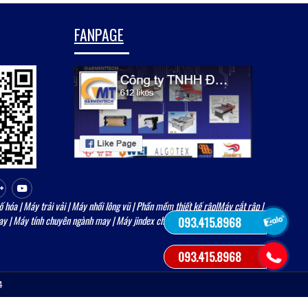
FANPAGE
ố hóa
|
Máy trải vải
| Máy nhồi lông vũ | Phần mềm thiết kế rập|
Máy cắt rập
|
ay
|
Máy tính chuyên ngành may
|
Máy jindex chính hãng
093.415.8968
093.415.8968
4