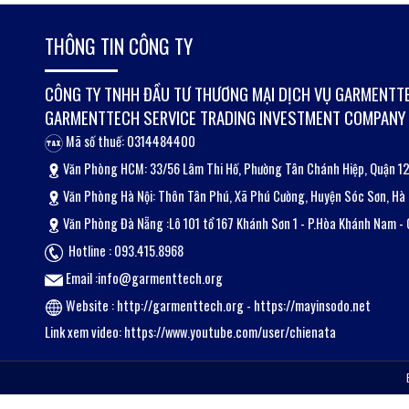
THÔNG TIN CÔNG TY
CÔNG TY TNHH ĐẦU TƯ THƯƠNG MẠI DỊCH VỤ GARMENTT
GARMENTTECH SERVICE TRADING INVESTMENT COMPANY 
Mã số thuế: 0314484400
Văn Phòng HCM: 33/56 Lâm Thi Hố, Phường Tân Chánh Hiệp, Quận 
Văn Phòng Hà Nội: Thôn Tân Phú, Xã Phú Cường, Huyện Sóc Sơn, Hà 
Văn Phòng Đà Nẵng :Lô 101 tổ 167 Khánh Sơn 1 - P.Hòa Khánh Nam - 
Hotline : 093.415.8968
Email :info@garmenttech.org
Website :
http://garmenttech.org
-
https://mayinsodo.net
Link xem video:
https://www.youtube.com/user/chienata