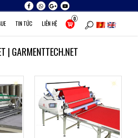
0
GUE
TIN TỨC
LIÊN HỆ
ET | GARMENTTECH.NET