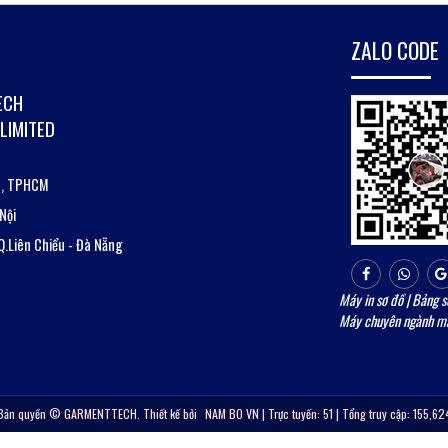
ZALO CODE
ECH
LIMITED
12, TPHCM
Nội
Q.Liên Chiểu - Đà Nẵng
Máy in sơ đồ
|
Bảng s
Máy chuyên ngành m
Bản quyền © GARMENTTECH. Thiết kế bởi
NAM BO VN
| Trực tuyến: 51 | Tổng truy cập: 155,62