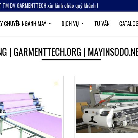
DV GARMENTTECH xin kính chào quý khách !
Y CHUYÊN NGÀNH MAY
DỊCH VỤ
TƯ VẤN
CATALO
NG | GARMENTTECH.ORG | MAYINSODO.N