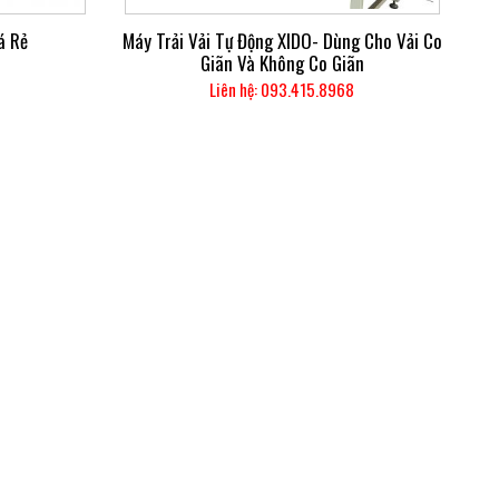
á Rẻ
Máy Trải Vải Tự Động XIDO- Dùng Cho Vải Co
Giãn Và Không Co Giãn
Liên hệ: 093.415.8968